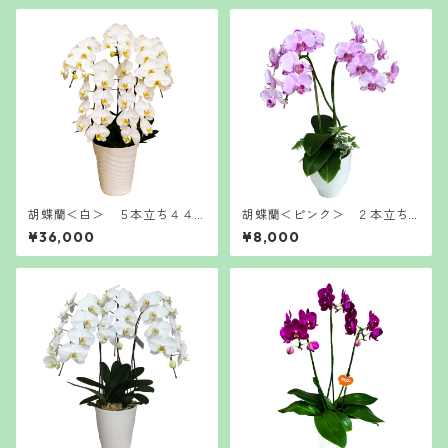
胡蝶蘭＜白＞ ５本立ち４４
胡蝶蘭＜ピンク＞ ２本立ち
輪
１４輪 ミディ
¥36,000
¥8,000