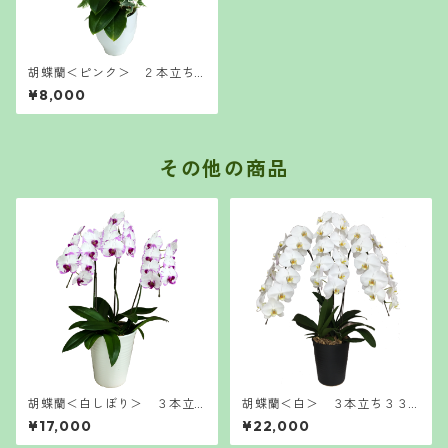
胡蝶蘭＜ピンク＞ ２本立ち
１４輪 ミディ
¥8,000
その他の商品
胡蝶蘭＜白しぼり＞ ３本立
胡蝶蘭＜白＞ ３本立ち３３
ち２７輪 大輪
輪
¥17,000
¥22,000