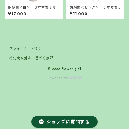
胡蝶蘭＜白＞ ３本立ち２８
胡蝶蘭＜ピンク＞ ３本立ち
輪 大輪
１６輪 ミディ
¥17,000
¥11,000
プライバシーポリシー
特定商取引法に基づく表記
© coco flower gift
Powered by
ショップに質問する